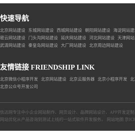
快速导航
北京网站建设
东城网站建设
西城网站建设
朝阳网站建设
海淀网站建
密云网站建设
门头沟网站建设
延庆网站建设
河北网站建设
天津网站
武清网站建设
秦皇岛网站建设
大厂网站建设
北京周边网站建设
友情链接
FRIENDSHIP LINK
北京微信小程序开发
北京网站建设
北京云服务器
北京小程序开发
北
北京公众号开发公司
信达网专注中小
企业网站制作
、
网页设计
、
品牌网站设计
、
APP开发定制
网站优化从产品咨询到测试上线的一站式软件开发服务。
网站地图
京ICP