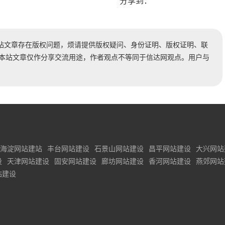
分享到：
站文章存在版权问题，烦请提供版权疑问、身份证明、版权证明、联
时处理。本站文章仅作分享交流用途，作者观点不等同于信达网观点。用户与
海淀网站建站
丰台网站建设
石景山网站建设
昌平网站建设
大兴网站
设
天津网站建设
固安网站建设
廊坊网站建设
香河网站建设
燕郊网站
站建设