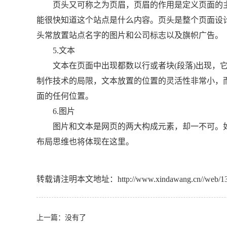
页头又可称之为页眉，页眉的作用是定义页面的主
能很快知道这个站点是什么内容。页头是整个页面设
头常放置站点名字的图片和公司标志以及旗帜广告。
5.文本
文本在页面中出现都数以行或者块(段落)出现，它
制作技术的局限，文本放置的位置的灵活性非常小，而
面的任何位置。
6.图片
图片和文本是网页的两大构成元素，却一不可。如
布局思维也将体现在这里。
转载请注明本文地址：
http://www.xindawang.cn//web/1
上一篇：没有了