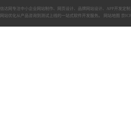
信达网专注中小
企业网站制作
、
网页设计
、
品牌网站设计
、
APP开发定制
网站优化从产品咨询到测试上线的一站式软件开发服务。
网站地图
京ICP