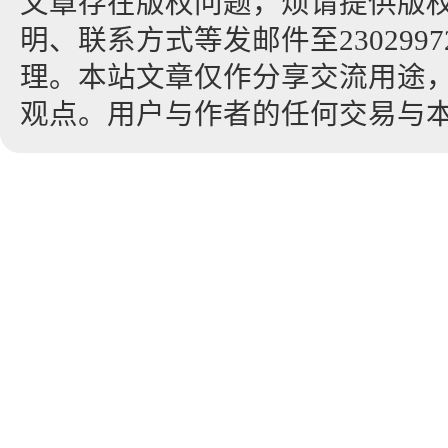
文章存在版权问题，烦请提供版
明、联系方式等发邮件至23029972
理。本站文章仅作分享交流用途
观点。用户与作者的任何交易与