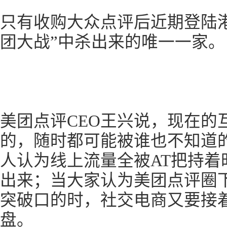
只有收购大众点评后近期登陆
团大战”中杀出来的唯一一家。
美团点评CEO王兴说，现在的
的，随时都可能被谁也不知道
人认为线上流量全被AT把持着
出来；当大家认为美团点评圈
突破口的时，社交电商又要接着
盘。