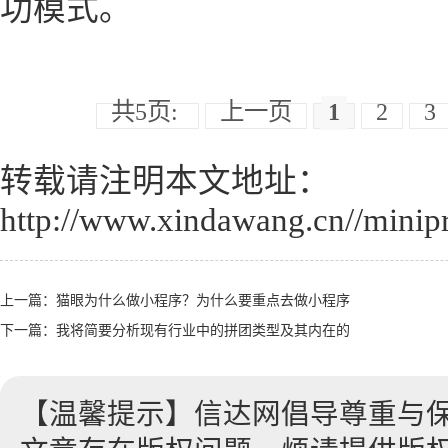
功模式。
共5页:
上一页
1
2
3
转载请注明本文地址：
http://www.xindawang.cn//minip
上一篇：
猫眼为什么做小程序？为什么要重点去做小程序
下一篇：
我将简要分析现有行业中的拼团类型及其内在的
【温馨提示】信达网倡导尊重与