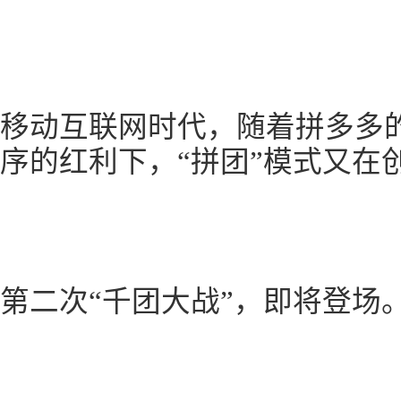
移动互联网时代，随着拼多多
序的红利下，“拼团”模式又在
第二次“千团大战”，即将登场