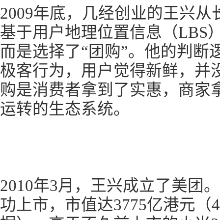
2009年底，几经创业的王兴
基于用户地理位置信息（LBS）Fo
而是选择了“团购”。他的判断逻辑是
极客行为，用户觉得新鲜，并
购是消费者拿到了实惠，商家
运转的生态系统。
2010年3月，王兴成立了美团
功上市，市值达3775亿港元（4