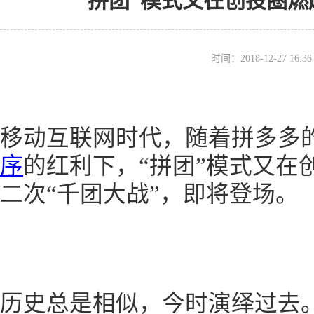
“拼团”模式又在创投圈
时间：2018-12-27 16
移动互联网时代，随着拼多多
序
的红利下，“拼团”模式又在
二次“千团大战”，即将登场。
历史总是相似，今时演绎过去