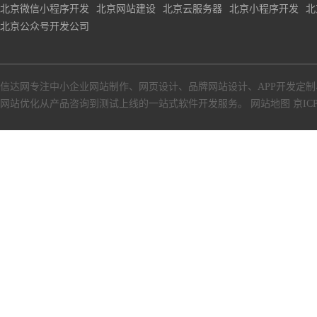
北京微信小程序开发
北京网站建设
北京云服务器
北京小程序开发
北
北京公众号开发公司
信达网专注中小
企业网站制作
、
网页设计
、
品牌网站设计
、
APP开发定制
网站优化从产品咨询到测试上线的一站式软件开发服务。
网站地图
京ICP